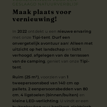
GESLAAGD NATUURVERBLIJF
Maak plaats voor
vernieuwing!
In
2022
ontdekt u een
nieuwe ervaring
met onze
Tipi-tent
.
Durf een
onvergetelijk avontuur aan
!
Alleen met
uitzicht op het landschap
en
licht
verhoogd
,
afgelegen van de terrassen
van de camping
, geniet van onze
Tipi-
tent
.
Ruim (25 m²)
, voorzien van
1
tweepersoonsbed van 140 cm op
pallets
,
2 eenpersoonsbedden van 80
cm
,
4 ligstoelen (binnen/buiten)
en
kleine LED-verlichting
. U vindt er een
buitenkeuken
met
koelkast
,
elektrisch