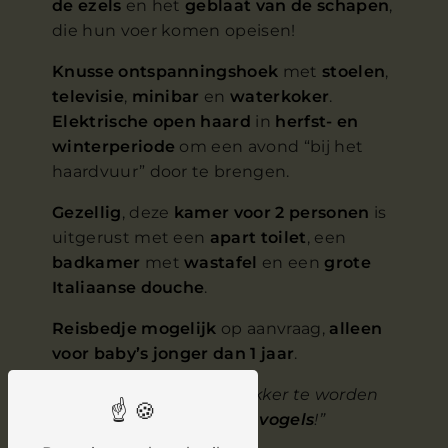
de ezels
en het
geblaat van de schapen
,
die hun voer komen opeisen!
Knusse ontspanningshoek
met
stoelen
,
televisie
,
minibar
en
waterkoker
.
Elektrische open haard
in
herfst- en
winterperiode
om een avond “bij het
haardvuur” door te brengen.
Gezellig
, deze
kamer voor 2 personen
is
uitgerust met een
apart toilet
, een
badkamer
met
wastafel
en een
grote
Italiaanse douche
.
Reisbedje mogelijk
op aanvraag,
alleen
voor baby’s jonger dan 1 jaar
.
“Het is
geweldig
om wakker te worden
door het
gezang van de vogels
!”