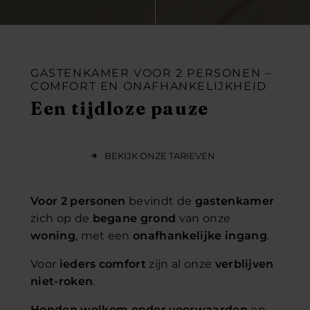
GASTENKAMER VOOR 2 PERSONEN –
COMFORT EN ONAFHANKELIJKHEID
Een tijdloze pauze
BEKIJK ONZE TARIEVEN
Voor 2 personen
bevindt de
gastenkamer
zich op de
begane grond
van onze
woning
, met een
onafhankelijke ingang
.
Voor
ieders comfort
zijn al onze
verblijven
niet-roken
.
Honden welkom
onder voorwaarden
en