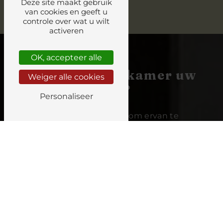
Deze site maakt gebruik
van cookies en geeft u
controle over wat u wilt
activeren
OK, accepteer alle
Verovert deze kamer uw
Weiger alle cookies
hart?
Personaliseer
Boek uw
verblijf
nu om ervan te
genieten!
Boek uw verblijf